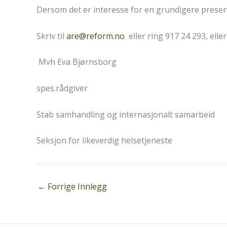
Dersom det er interesse for en grundigere presen
Skriv til
are@reform.no
eller ring 917 24 293, elle
Mvh Eva Bjørnsborg
spes.rådgiver
Stab samhandling og internasjonalt samarbeid
Seksjon for likeverdig helsetjeneste
←
Forrige Innlegg