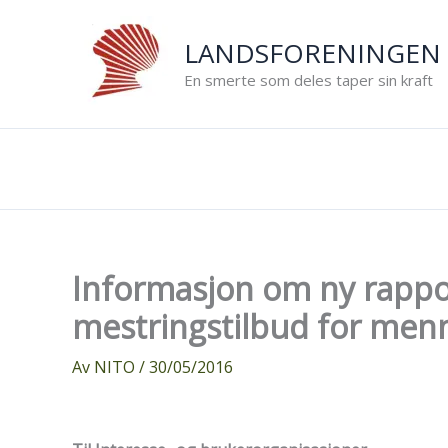
Hopp
rett
LANDSFORENINGEN 
til
En smerte som deles taper sin kraft
innholdet
Informasjon om ny rapport
mestringstilbud for men
Av
NITO
/
30/05/2016