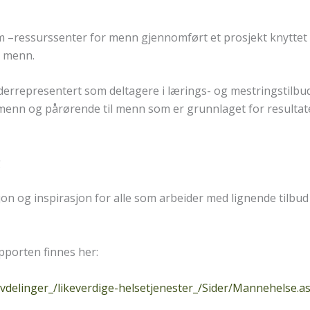
–ressurssenter for menn gjennomført et prosjekt knyttet t
l menn.
rrepresentert som deltagere i lærings- og mestringstilbud o
menn og pårørende til menn som er grunnlaget for resultate
g
sjon og inspirasjon for alle som arbeider med lignende tilb
pporten finnes her:
vdelinger_/likeverdige-helsetjenester_/Sider/Mannehelse.a