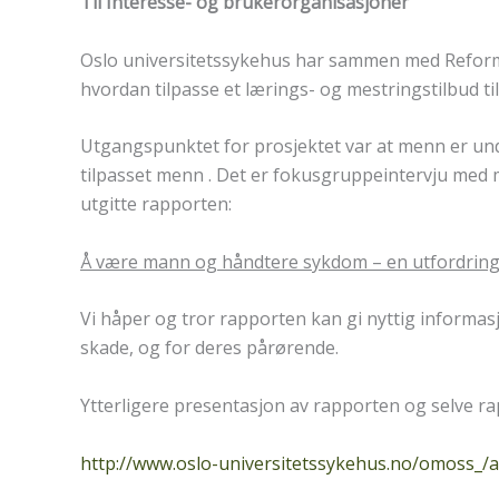
Til Interesse- og brukerorganisasjoner
Oslo universitetssykehus har sammen med Reform 
hvordan tilpasse et lærings- og mestringstilbud ti
Utgangspunktet for prosjektet var at menn er unde
tilpasset menn . Det er fokusgruppeintervju med 
utgitte rapporten:
Å være mann og håndtere sykdom – en utfordrin
Vi håper og tror rapporten kan gi nyttig informa
skade, og for deres pårørende.
Ytterligere presentasjon av rapporten og selve ra
http://www.oslo-universitetssykehus.no/omoss_/a