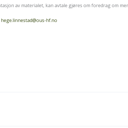
tasjon av materialet, kan avtale gjøres om foredrag om me
r
hege.linnestad@ous-hf.no