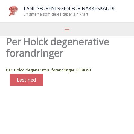
Hopp
LANDSFORENINGEN FOR NAKKESKADDE
rett
En smerte som deles taper sin kraft
til
innholdet
Per Holck degenerative
forandringer
Per_Holck_degenerative_forandringer_PERIOST
Last ned