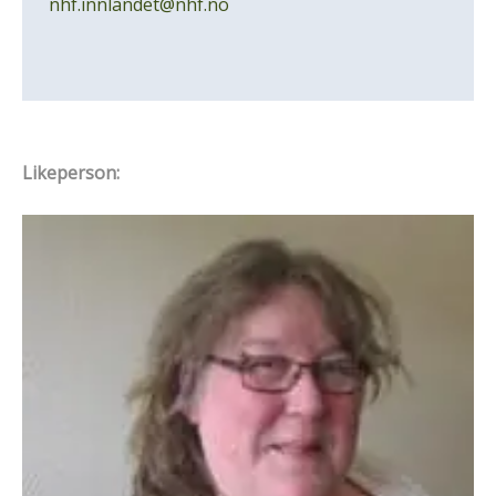
nhf.innlandet@nhf.no
Likeperson: