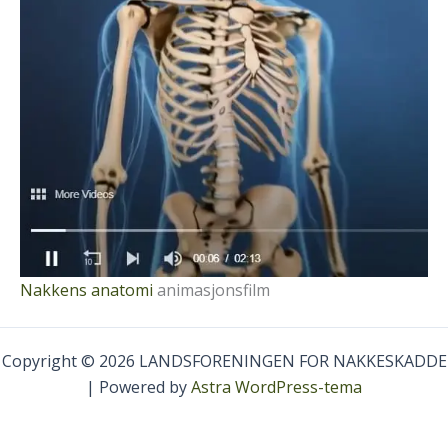
Nakkens anatomi
animasjonsfilm
Copyright © 2026 LANDSFORENINGEN FOR NAKKESKADDE
| Powered by
Astra WordPress-tema