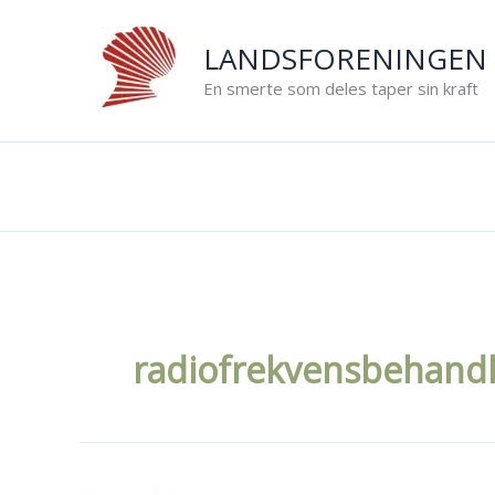
Hopp
rett
LANDSFORENINGEN 
til
En smerte som deles taper sin kraft
innholdet
radiofrekvensbehandl