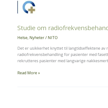
Studie om radiofrekvensbehandl
Helse
,
Nyheter
/
NITO
Det er usikkerhet knyttet til langtidseffektene av
radiofrekvensbehandling for pasienter med fasettl
rekrutteres pasienter med langvarige nakkesmerter
Studie
Read More »
om
radiofrekvensbehandling
for
langvarige
fasettleddsrelaterte