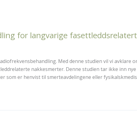
ing for langvarige fasettleddsrelate
 radiofrekvensbehandling. Med denne studien vil vi avklare o
eddrelaterte nakkesmerter. Denne studien tar ikke inn nye 
 som er henvist til smerteavdelingene eller fysikalskmedis