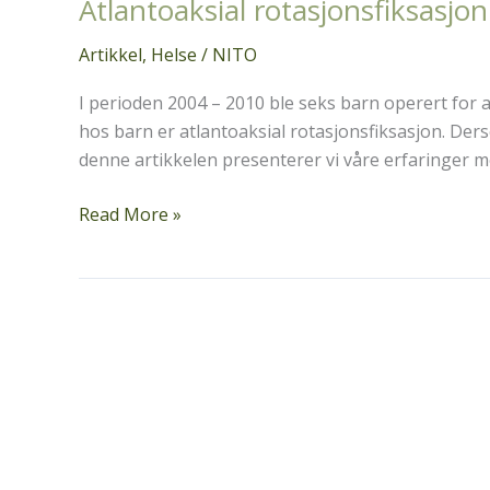
Atlantoaksial rotasjonsfiksasjon –
Artikkel
,
Helse
/
NITO
I perioden 2004 – 2010 ble seks barn operert for an
hos barn er atlantoaksial rotasjonsfiksasjon. Der
denne artikkelen presenterer vi våre erfaringer m
Atlantoaksial
Read More »
rotasjonsfiksasjon
–
en
årsak
til
torticollis