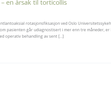
 en årsak til torticollis
tlantoaksial rotasjonsfiksasjon ved Oslo Universitetssykehus,
som pasienten går udiagnostisert i mer enn tre måneder, er k
ed operativ behandling av sent […]