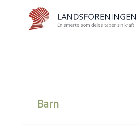
Hopp
rett
LANDSFORENINGEN 
til
En smerte som deles taper sin kraft
innholdet
Barn