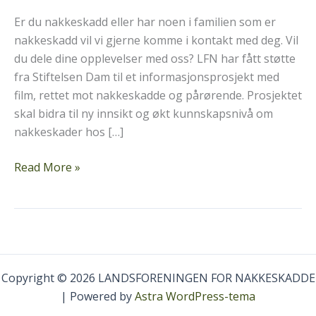
Er du nakkeskadd eller har noen i familien som er
nakkeskadd vil vi gjerne komme i kontakt med deg. Vil
du dele dine opplevelser med oss? LFN har fått støtte
fra Stiftelsen Dam til et informasjonsprosjekt med
film, rettet mot nakkeskadde og pårørende. Prosjektet
skal bidra til ny innsikt og økt kunnskapsnivå om
nakkeskader hos […]
Vil
Read More »
du
dele
din
erfaring
med
oss?
Copyright © 2026 LANDSFORENINGEN FOR NAKKESKADDE
| Powered by
Astra WordPress-tema