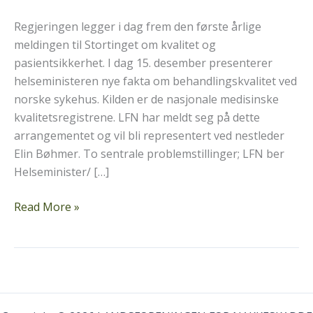
Regjeringen legger i dag frem den første årlige
meldingen til Stortinget om kvalitet og
pasientsikkerhet. I dag 15. desember presenterer
helseministeren nye fakta om behandlingskvalitet ved
norske sykehus. Kilden er de nasjonale medisinske
kvalitetsregistrene. LFN har meldt seg på dette
arrangementet og vil bli representert ved nestleder
Elin Bøhmer. To sentrale problemstillinger; LFN ber
Helseminister/ […]
Første
Read More »
årlige
melding
om
kvalitet
og