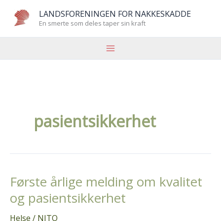
Hopp
LANDSFORENINGEN FOR NAKKESKADDE
rett
En smerte som deles taper sin kraft
til
innholdet
pasientsikkerhet
Første årlige melding om kvalitet
og pasientsikkerhet
Helse
/
NITO