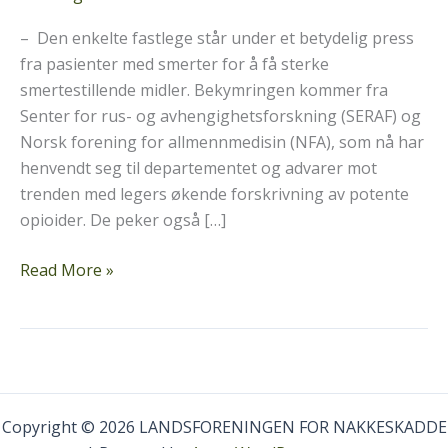
– Den enkelte fastlege står under et betydelig press
fra pasienter med smerter for å få sterke
smertestillende midler. Bekymringen kommer fra
Senter for rus- og avhengighetsforskning (SERAF) og
Norsk forening for allmennmedisin (NFA), som nå har
henvendt seg til departementet og advarer mot
trenden med legers økende forskrivning av potente
opioider. De peker også […]
Slår
Read More »
alarm
om
opioid-
forbruket
i
Norge
Copyright © 2026 LANDSFORENINGEN FOR NAKKESKADDE