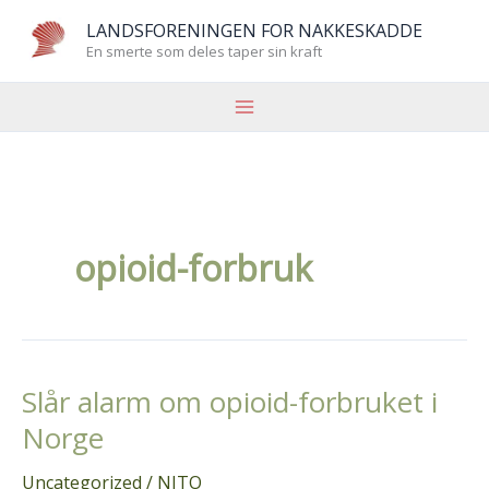
Hopp
LANDSFORENINGEN FOR NAKKESKADDE
rett
En smerte som deles taper sin kraft
til
innholdet
opioid-forbruk
Slår alarm om opioid-forbruket i
Norge
Uncategorized
/
NITO