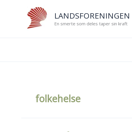
Hopp
rett
LANDSFORENINGEN 
til
En smerte som deles taper sin kraft
innholdet
folkehelse