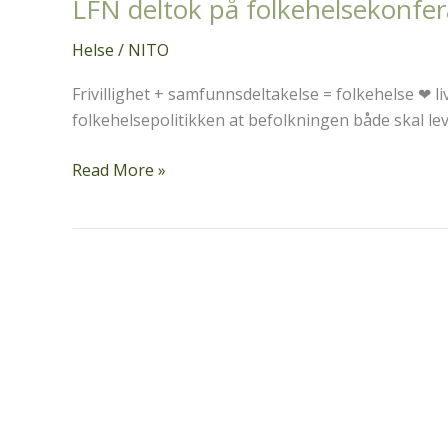
LFN deltok på folkehelsekonfe
Helse
/
NITO
Frivillighet + samfunnsdeltakelse = folkehelse ❤ li
folkehelsepolitikken at befolkningen både skal leve
LFN
Read More »
deltok
på
folkehelsekonferansen
i
Bergen
05.
desember
2022