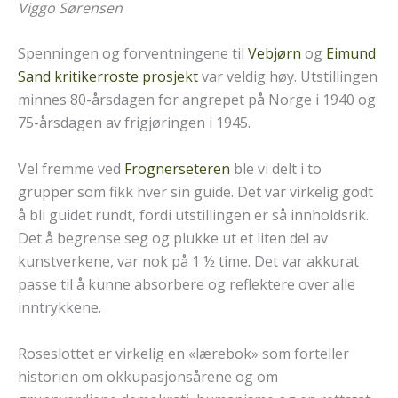
Viggo Sørensen
Spenningen og forventningene til
Vebjørn
og
Eimund
Sand
kritikerroste prosjekt
var veldig høy. Utstillingen
minnes 80-årsdagen for angrepet på Norge i 1940 og
75-årsdagen av frigjøringen i 1945.
Vel fremme ved
Frognerseteren
ble vi delt i to
grupper som fikk hver sin guide. Det var virkelig godt
å bli guidet rundt, fordi utstillingen er så innholdsrik.
Det å begrense seg og plukke ut et liten del av
kunstverkene, var nok på 1 ½ time. Det var akkurat
passe til å kunne absorbere og reflektere over alle
inntrykkene.
Roseslottet er virkelig en «lærebok» som forteller
historien om okkupasjonsårene og om