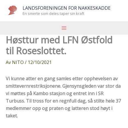
Hopp
LANDSFORENINGEN FOR NAKKESKADDE
rett
En smerte som deles taper sin kraft
til
innholdet
Høsttur med LFN Østfold
til Roseslottet.
Av
NITO
/
12/10/2021
Vi kunne atter en gang samles etter opphevelsen av
smittevernrestriksjonene. Gjensynsgleden var stor da
vi møttes på Kambo stasjon og entret inn i SR
Turbuss. Til tross for en regnfull dag, så stilte hele 37
medlemmer opp og praten og latteren stod høyt i
taket.