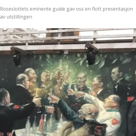
Roseslottets eminente guide gav oss en flott presentasjon
av utstillingen