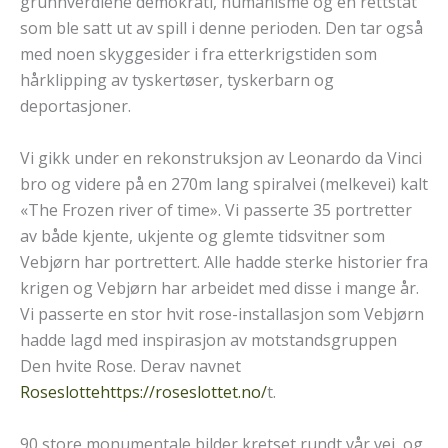
grunnverdiene demokrati, humanisme og en rettstat
som ble satt ut av spill i denne perioden. Den tar også
med noen skyggesider i fra etterkrigstiden som
hårklipping av tyskertøser, tyskerbarn og
deportasjoner.
Vi gikk under en rekonstruksjon av Leonardo da Vinci
bro og videre på en 270m lang spiralvei (melkevei) kalt
«The Frozen river of time». Vi passerte 35 portretter
av både kjente, ukjente og glemte tidsvitner som
Vebjørn har portrettert. Alle hadde sterke historier fra
krigen og Vebjørn har arbeidet med disse i mange år.
Vi passerte en stor hvit rose-installasjon som Vebjørn
hadde lagd med inspirasjon av motstandsgruppen
Den hvite Rose. Derav navnet
Roseslotte
https://roseslottet.no/
t.
90 store monumentale bilder kretset rundt vår vei, og