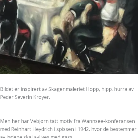
Bildet er inspirert av Skagenmaleriet Hopp, hipp. hurra av
Peder Severin Krøyer.
Men her har Vebjørn tatt motiv fra Wannsee-konferansen
med Reinhart Heydrich i spissen i 1942, hvor de bestemmer
av jødene skal avlives med gass.