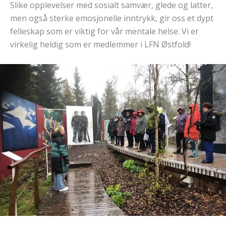
Slike opplevelser med sosialt samvær, glede og latter,
men også sterke emosjonelle inntrykk, gir oss et dypt
felleskap som er viktig for vår mentale helse. Vi er
virkelig heldig som er medlemmer i LFN Østfold!