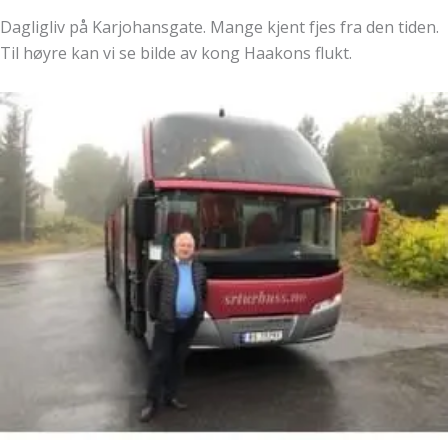
Dagligliv på Karjohansgate. Mange kjent fjes fra den tiden.
Til høyre kan vi se bilde av kong Haakons flukt.