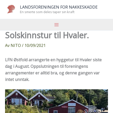
Hopp
LANDSFORENINGEN FOR NAKKESKADDE
rett
En smerte som deles taper sin kraft
til
innholdet
Solskinnstur til Hvaler.
Av
NITO
/
10/09/2021
LFN Østfold arrangerte en hyggetur til Hvaler siste
dag i August. Oppslutningen til foreningens
arrangementer er alltid bra, og denne gangen var
intet unntak.