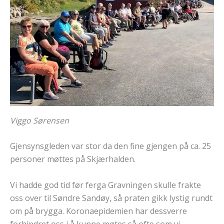
Viggo Sørensen
Gjensynsgleden var stor da den fine gjengen på ca. 25
personer møttes på Skjærhalden.
Vi hadde god tid før ferga Gravningen skulle frakte
oss over til Søndre Sandøy, så praten gikk lystig rundt
om på brygga. Koronaepidemien har dessverre
forhindret oss i å kunne møtes så ofte som vi