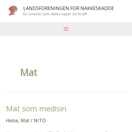
Hopp
LANDSFORENINGEN FOR NAKKESKADDE
rett
En smerte som deles taper sin kraft
til
innholdet
Mat
Mat som medisin
Helse
,
Mat
/
NITO