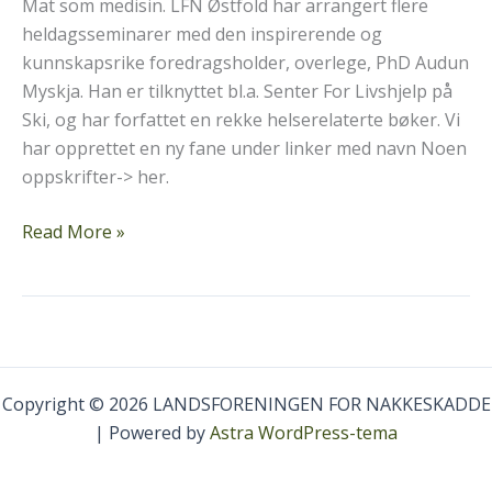
Mat som medisin. LFN Østfold har arrangert flere
heldagsseminarer med den inspirerende og
kunnskapsrike foredragsholder, overlege, PhD Audun
Myskja. Han er tilknyttet bl.a. Senter For Livshjelp på
Ski, og har forfattet en rekke helserelaterte bøker. Vi
har opprettet en ny fane under linker med navn Noen
oppskrifter-> her.
Mat
Read More »
som
medisin
Copyright © 2026 LANDSFORENINGEN FOR NAKKESKADDE
| Powered by
Astra WordPress-tema