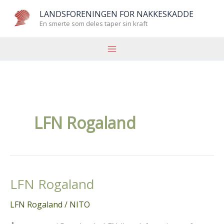
Hopp
LANDSFORENINGEN FOR NAKKESKADDE
rett
En smerte som deles taper sin kraft
til
innholdet
LFN Rogaland
LFN Rogaland
LFN Rogaland
/
NITO