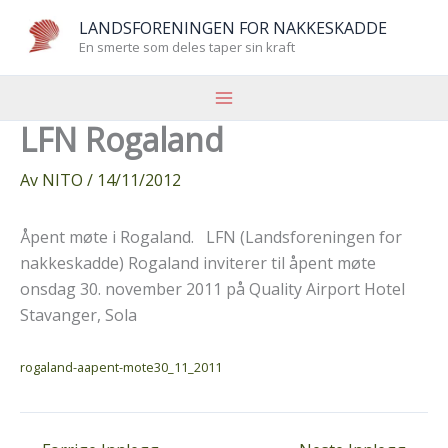
Hopp
LANDSFORENINGEN FOR NAKKESKADDE
rett
En smerte som deles taper sin kraft
til
innholdet
LFN Rogaland
Av
NITO
/
14/11/2012
Åpent møte i Rogaland. LFN (Landsforeningen for
nakkeskadde) Rogaland inviterer til åpent møte
onsdag 30. november 2011 på Quality Airport Hotel
Stavanger, Sola
rogaland-aapent-mote30_11_2011