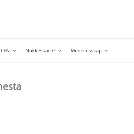
 LFN
Nakkeskadd?
Medlemsskap
nesta