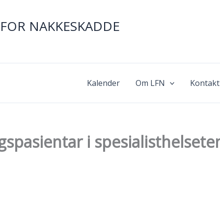
FOR NAKKESKADDE
Kalender
Om LFN
Kontakt
ngspasientar i spesialisthelsete