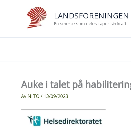
Hopp
rett
LANDSFORENINGEN 
til
En smerte som deles taper sin kraft
innholdet
Auke i talet på habiliteri
Av
NITO
/
13/09/2023