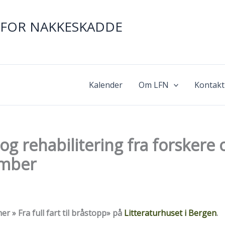
FOR NAKKESKADDE
Kalender
Om LFN
Kontakt
g rehabilitering fra forskere
ember
er » Fra full fart til bråstopp» på
Litteraturhuset i Bergen
.