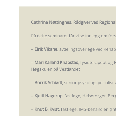
Cathrine Nøttingnes, Rådgiver ved Regionalt
På dette seminaret får vi se innlegg om forsk
–
Eirik Vikane
, avdelingsoverlege ved Rehab
–
Mari Kalland Knapstad
, fysioterapeut og
Høgskulen på Vestlandet
–
Borrik Schiødt
, senior psykologspesialist
–
Kjetil Hagerup
, fastlege, Helsetorget, Be
–
Knut B. Kvist
, fastlege, IMS-behandler (I