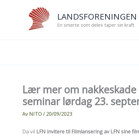
Hopp
rett
LANDSFORENINGEN 
til
En smerte som deles taper sin kraft
innholdet
Lær mer om nakkeskade o
seminar lørdag 23. sept
Av
NITO
/
20/09/2023
Da vil
LFN invitere til Filmlansering av LFN sine film