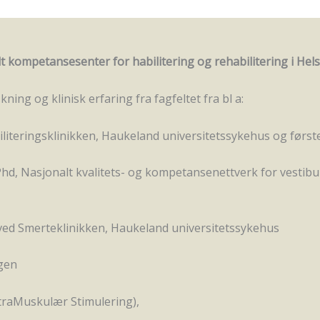
 kompetansesenter for habilitering og rehabilitering i Hel
ning og klinisk erfaring fra fagfeltet fra bl a:
iliteringsklinikken, Haukeland universitetssykehus og førs
 Phd, Nasjonalt kvalitets- og kompetansenettverk for vest
 ved Smerteklinikken, Haukeland universitetssykehus
rgen
ntraMuskulær Stimulering),