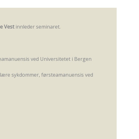
se Vest
innleder seminaret.
teamanuensis ved Universitetet i Bergen
ibulære sykdommer, førsteamanuensis ved