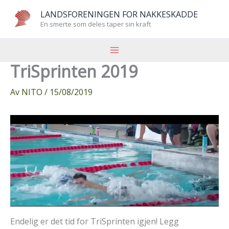
Hopp
LANDSFORENINGEN FOR NAKKESKADDE
rett
En smerte som deles taper sin kraft
til
innholdet
TriSprinten 2019
Av
NITO
/
15/08/2019
Endelig er det tid for TriSprinten igjen! Legg