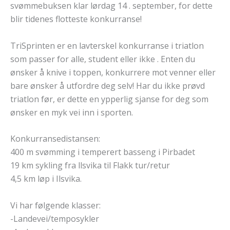
svømmebuksen klar lørdag 14 . september, for dette
blir tidenes flotteste konkurranse!
TriSprinten er en lavterskel konkurranse i triatlon
som passer for alle, student eller ikke . Enten du
ønsker å knive i toppen, konkurrere mot venner eller
bare ønsker å utfordre deg selv! Har du ikke prøvd
triatlon før, er dette en ypperlig sjanse for deg som
ønsker en myk vei inn i sporten.
Konkurransedistansen:
400 m svømming i temperert basseng i Pirbadet
19 km sykling fra llsvika til Flakk tur/retur
4,5 km løp i Ilsvika.
Vi har følgende klasser:
-Landevei/temposykler