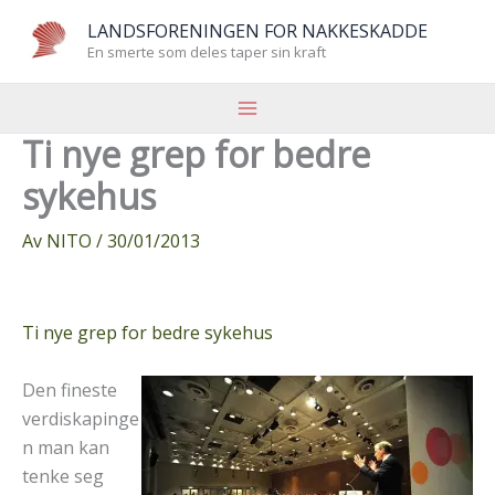
Hopp
LANDSFORENINGEN FOR NAKKESKADDE
rett
En smerte som deles taper sin kraft
til
innholdet
Ti nye grep for bedre
sykehus
Av
NITO
/
30/01/2013
Ti
nye grep for bedre sykehus
Den fineste
verdiskapinge
n man kan
tenke seg