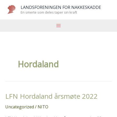
Hopp
LANDSFORENINGEN FOR NAKKESKADDE
rett
En smerte som deles taper sin kraft
til
innholdet
Hordaland
LFN Hordaland årsmøte 2022
Uncategorized
/
NITO