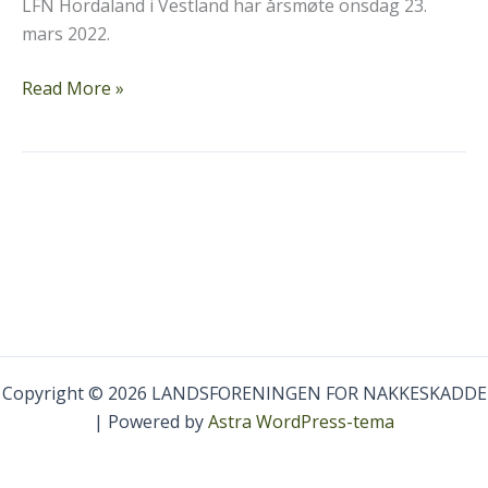
LFN Hordaland i Vestland har årsmøte onsdag 23.
mars 2022.
LFN
Read More »
Hordaland
årsmøte
2022
Copyright © 2026 LANDSFORENINGEN FOR NAKKESKADDE
| Powered by
Astra WordPress-tema