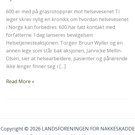
600 er med på grasrotopprør mot helsevesenet Ti
leger skrev nylig en kronikk om hvordan helsevesenet
i Norge kan forbedres. 600 har tatt kontakt med
forfatterne. I dag lanseres bevegelsen:
Helsetjenesteaksjonen. Torgeir Bruun Wyller og en
annen lege som står bak aksjonen, Jannicke Mellin-
Olsen, sier at helsearbeidere, pasienter og pårørende
ikke lenger finner seg i […]
600
Read More »
er
med
på
grasrotopprør
mot
helsevesenet
Copyright © 2026 LANDSFORENINGEN FOR NAKKESKADDE