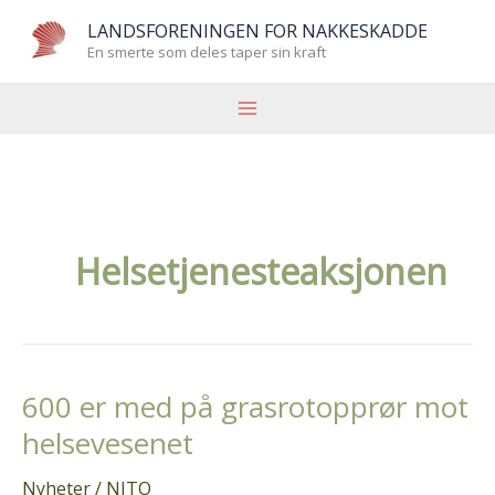
Hopp
LANDSFORENINGEN FOR NAKKESKADDE
rett
En smerte som deles taper sin kraft
til
innholdet
Helsetjenesteaksjonen
600 er med på grasrotopprør mot
helsevesenet
Nyheter
/
NITO