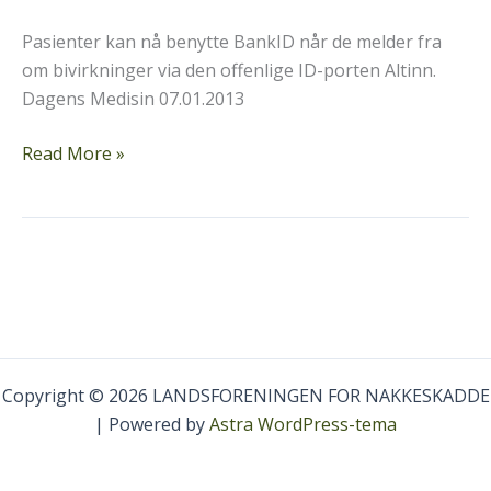
Pasienter kan nå benytte BankID når de melder fra
om bivirkninger via den offenlige ID-porten Altinn.
Dagens Medisin 07.01.2013
Bivirkninger
Read More »
kan
meldes
med
BankID
Copyright © 2026 LANDSFORENINGEN FOR NAKKESKADDE
| Powered by
Astra WordPress-tema