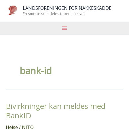
Hopp
LANDSFORENINGEN FOR NAKKESKADDE
rett
En smerte som deles taper sin kraft
til
innholdet
bank-id
Bivirkninger kan meldes med
BankID
Helse
/
NITO