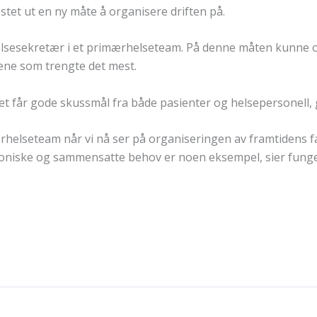
stet ut en ny måte å organisere driften på.
elsesekretær i et primærhelseteam. På denne måten kunne o
ntene som trengte det mest.
et får gode skussmål fra både pasienter og helsepersonell,
ærhelseteam når vi nå ser på organiseringen av framtidens f
kroniske og sammensatte behov er noen eksempel, sier fung