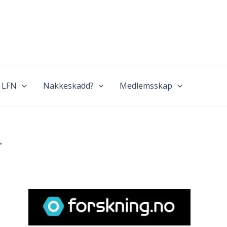
 LFN
Nakkeskadd?
Medlemsskap
r