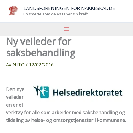
Hopp
LANDSFORENINGEN FOR NAKKESKADDE
rett
En smerte som deles taper sin kraft
til
innholdet
Ny veileder for
saksbehandling
Av
NITO
/
12/02/2016
Den nye
veileder
en er et
verktøy for alle som arbeider med saksbehandling og
tildeling av helse- og omsorgstjenester i kommunene.