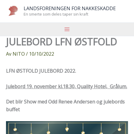
Hopp
LANDSFORENINGEN FOR NAKKESKADDE
rett
En smerte som deles taper sin kraft
til
innholdet
JULEBORD LFN ØSTFOLD
Av
NITO
/
10/10/2022
LFN ØSTFOLD JULEBORD 2022.
Julebord 19. november kl.18.30, Quality Hotel, Grålum.
Det blir Show med Odd Renee Andersen og julebords
buffet