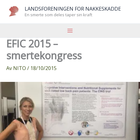
Hopp
LANDSFORENINGEN FOR NAKKESKADDE
rett
En smerte som deles taper sin kraft
til
innholdet
EFIC 2015 –
smertekongress
Av
NITO
/
18/10/2015