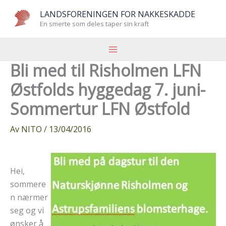
Hopp
LANDSFORENINGEN FOR NAKKESKADDE
rett
En smerte som deles taper sin kraft
til
innholdet
Bli med til Risholmen LFN
Østfolds hyggedag 7. juni-
Sommertur LFN Østfold
Av
NITO
/
13/04/2016
Hei,
sommere
n nærmer
seg og vi
ønsker å