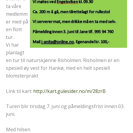
ta våre
medlemm
er med på
en flott
tur.
Vi har
planlagt
en tur til naturskjønne Risholmen. Risholmen er en
spesiell øy vest for Hankø, med en helt spesiell
blomsterprakt
Link til kart:
http://kart.gulesider.no/m/28zrB
Turen blir tirsdag 7. juni og påmeldingsfrist innen 03.
juni.
Med hilsen