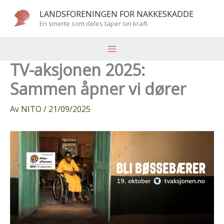
Hopp
LANDSFORENINGEN FOR NAKKESKADDE
rett
En smerte som deles taper sin kraft
til
innholdet
TV-aksjonen 2025:
Sammen åpner vi dører
Av
NITO
/
21/09/2025