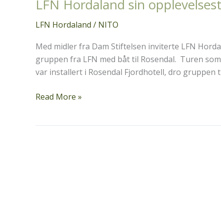
LFN Hordaland sin opplevelsest
LFN Hordaland
/
NITO
Med midler fra Dam Stiftelsen inviterte LFN Horda
gruppen fra LFN med båt til Rosendal. Turen som v
var installert i Rosendal Fjordhotell, dro gruppen ti
LFN
Read More »
Hordaland
sin
opplevelsestur
i
Rosendal
ved
Hardangerfjorden