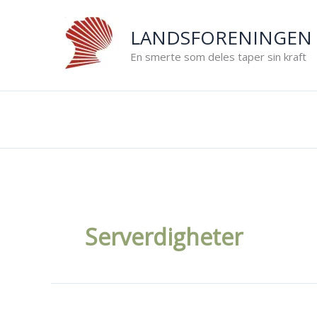
Hopp
rett
LANDSFORENINGEN 
til
En smerte som deles taper sin kraft
innholdet
Serverdigheter