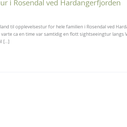
ur i Rosendal ved Hardangerfjorden
land til opplevelsestur for hele familien i Rosendal ved Har
arte ca en time var samtidig en flott sightseeingtur langs 
l […]