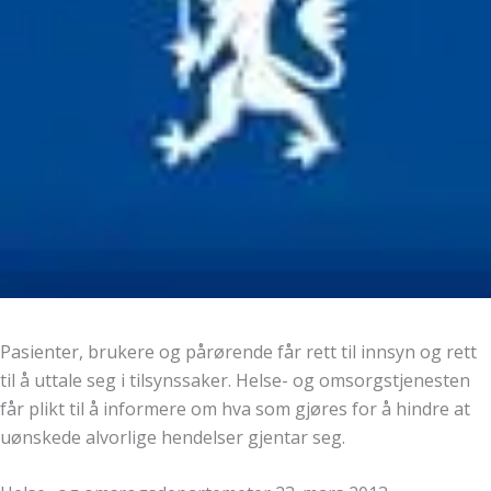
Pasienter, brukere og pårørende får rett til innsyn og rett
til å uttale seg i tilsynssaker. Helse- og omsorgstjenesten
får plikt til å informere om hva som gjøres for å hindre at
uønskede alvorlige hendelser gjentar seg.