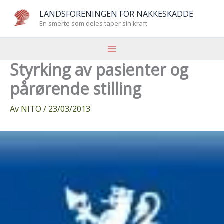
Hopp
LANDSFORENINGEN FOR NAKKESKADDE
rett
En smerte som deles taper sin kraft
til
innholdet
Styrking av pasienter og
pårørende stilling
Av
NITO
/
23/03/2013