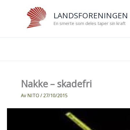
Hopp
rett
LANDSFORENINGEN 
til
En smerte som deles taper sin kraft
innholdet
Nakke – skadefri
Av
NITO
/
27/10/2015