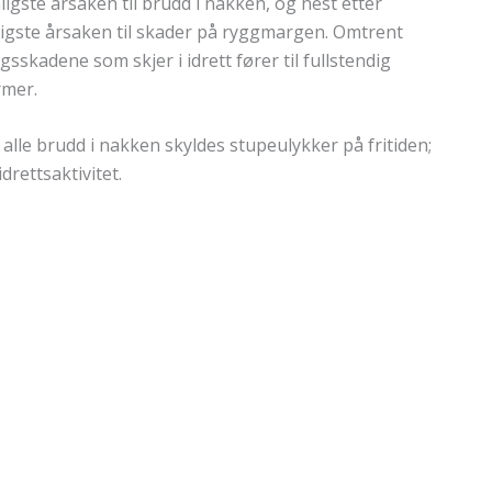
nligste årsaken til brudd i nakken, og nest etter
ligste årsaken til skader på ryggmargen. Omtrent
skadene som skjer i idrett fører til fullstendig
rmer.
alle brudd i nakken skyldes stupeulykker på fritiden;
drettsaktivitet.