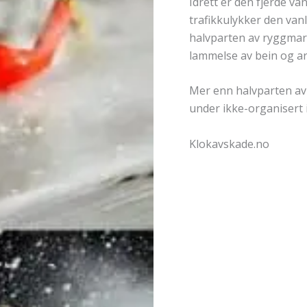
Idrett er den fjerde va
trafikkulykker den van
halvparten av ryggmargs
lammelse av bein og a
Mer enn halvparten av 
under ikke-organisert i
Klokavskade.no