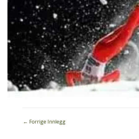
←
Forrige Innlegg