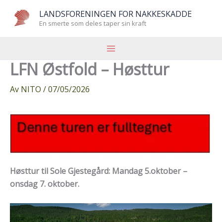
Hopp
LANDSFORENINGEN FOR NAKKESKADDE
rett
En smerte som deles taper sin kraft
til
innholdet
LFN Østfold – Høsttur
Av
NITO
/
07/05/2026
Høsttur til Sole Gjestegård: Mandag 5.oktober –
onsdag 7. oktober.