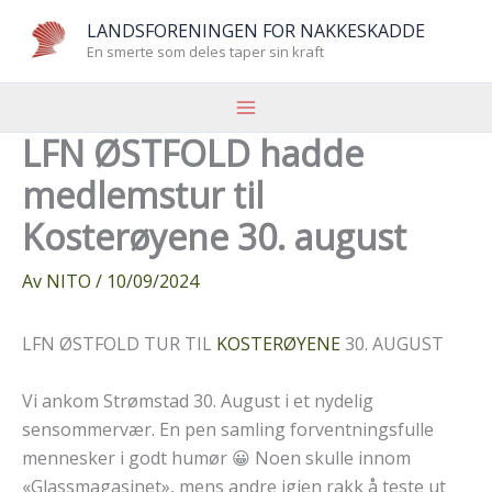
Hopp
LANDSFORENINGEN FOR NAKKESKADDE
rett
En smerte som deles taper sin kraft
til
innholdet
LFN ØSTFOLD hadde
medlemstur til
Kosterøyene 30. august
Av
NITO
/
10/09/2024
LFN ØSTFOLD TUR TIL
KOSTERØYENE
30. AUGUST
Vi ankom Strømstad 30. August i et nydelig
sensommervær. En pen samling forventningsfulle
mennesker i godt humør 😀 Noen skulle innom
«Glassmagasinet», mens andre igjen rakk å teste ut