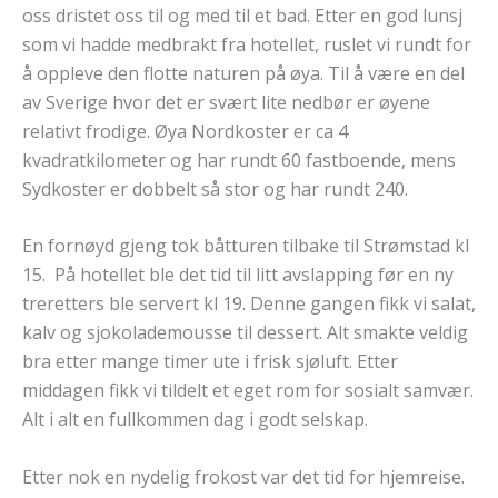
oss dristet oss til og med til et bad. Etter en god lunsj
som vi hadde medbrakt fra hotellet, ruslet vi rundt for
å oppleve den flotte naturen på øya. Til å være en del
av Sverige hvor det er svært lite nedbør er øyene
relativt frodige. Øya Nordkoster er ca 4
kvadratkilometer og har rundt 60 fastboende, mens
Sydkoster er dobbelt så stor og har rundt 240.
En fornøyd gjeng tok båtturen tilbake til Strømstad kl
15. På hotellet ble det tid til litt avslapping før en ny
treretters ble servert kl 19. Denne gangen fikk vi salat,
kalv og sjokolademousse til dessert. Alt smakte veldig
bra etter mange timer ute i frisk sjøluft. Etter
middagen fikk vi tildelt et eget rom for sosialt samvær.
Alt i alt en fullkommen dag i godt selskap.
Etter nok en nydelig frokost var det tid for hjemreise.