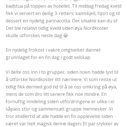
badstua på toppen av hotellet. Til middag fredag kveld
fikk vi servert en deilig 3-retters; kamskjell, hjort og til
dessert en nydelig pannacotta. Det smakte kan du si!
Det ble relativt tidlig kveld siden øya Nordkoster
skulle utforskes neste dag 😀
En nydelig frokost i vakre omgivelser dannet
grunnlaget for en fin dag i godt selskap.
Vi delte oss inn i to grupper, siden noen hadde lyst til
å utforske Nordkoster litt nærmere. Vi som reiste ut
tidlig fikk dermed god tid til å se oss omkring på øya,
mens de som dro litt senere fikk noe mindre. En
fornuftig inndeling siden utfordringene er ulike i ei
såpass stor og sammensatt gruppe mennesker. Vi
tror imidlertid at alle hadde en fin opplevelse siden
været var helt magisk denne dagen. Et par stykker av