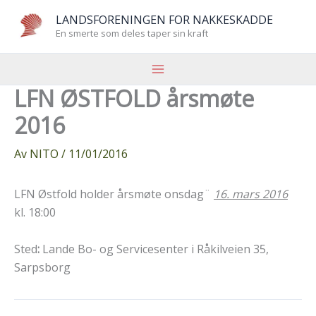
Hopp
LANDSFORENINGEN FOR NAKKESKADDE
rett
En smerte som deles taper sin kraft
til
innholdet
LFN ØSTFOLD årsmøte
2016
Av
NITO
/
11/01/2016
LFN Østfold holder årsmøte onsdag¨
16. mars 2016
kl. 18:00
Sted
:
Lande Bo- og Servicesenter i Råkilveien 35,
Sarpsborg