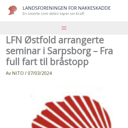
Hopp
LANDSFORENINGEN FOR NAKKESKADDE
rett
En smerte som deles taper sin kraft
til
innholdet
LFN Østfold arrangerte
seminar i Sarpsborg – Fra
full fart til bråstopp
Av
NITO
/
07/03/2024