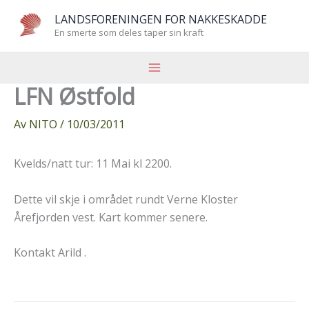
Hopp
LANDSFORENINGEN FOR NAKKESKADDE
rett
En smerte som deles taper sin kraft
til
innholdet
LFN Østfold
Av
NITO
/
10/03/2011
Kvelds/natt tur: 11 Mai kl 2200.
Dette vil skje i området rundt Verne Kloster
Årefjorden vest. Kart kommer senere.
Kontakt Arild .