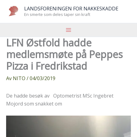
Hopp
LANDSFORENINGEN FOR NAKKESKADDE
rett
En smerte som deles taper sin kraft
til
innholdet
LFN Østfold hadde
medlemsmøte på Peppes
Pizza i Fredrikstad
Av
NITO
/
04/03/2019
De hadde besøk av Optometrist MSc Ingebret
Mojord som snakket om