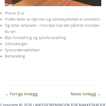
Hva er å se
Hvilke deler av hjernen og sansesystemet er involvert
Og etter whiplash – hvordan kan det påvirke hvordan
du ser
Øye forandring og synsforandring
Utfordringer
Synsundersøkelsen
Behandling
←
Forrige Innlegg
Neste Innlegg
→
Copyright © 2026 LANDSFORENINGEN FOR NAKKESKADDE