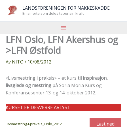
Hopp
LANDSFORENINGEN FOR NAKKESKADDE
rett
En smerte som deles taper sin kraft
til
innholdet
LFN Oslo, LFN Akershus og
>LFN Østfold
Av
NITO
/
10/08/2012
«Livsmestring i praksis» – et kurs
til inspirasjon,
livsglede og mestring
på Soria Moria Kurs og
Konferansesenter 13. og 14. oktober 2012.
KURSET ER DESVERRE AVLYST
Last ned
Livsmestring-i-praksis_Oslo_2012