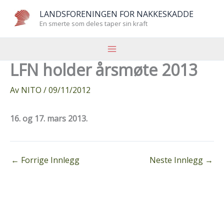
Hopp
LANDSFORENINGEN FOR NAKKESKADDE
rett
En smerte som deles taper sin kraft
til
innholdet
LFN holder årsmøte 2013
Av
NITO
/
09/11/2012
16. og 17. mars 2013.
←
Forrige Innlegg
Neste Innlegg
→