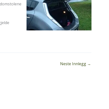
a domstolene
gjelde
Neste Innlegg
→