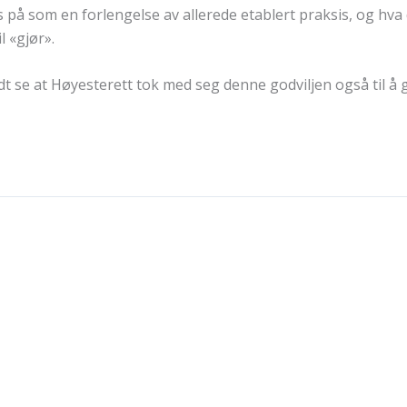
 på som en forlengelse av allerede etablert praksis, og hv
l «gjør».
dt se at Høyesterett tok med seg denne godviljen også til å 