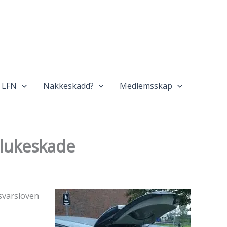
 LFN
Nakkeskadd?
Medlemsskap
elukeskade
svarsloven