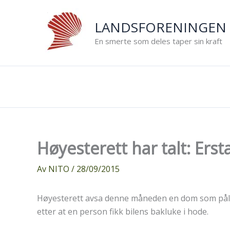
Hopp
rett
LANDSFORENINGEN 
til
En smerte som deles taper sin kraft
innholdet
Høyesterett har talt: Ers
Av
NITO
/
28/09/2015
Høyesterett avsa denne måneden en dom som påla 
etter at en person fikk bilens bakluke i hode.