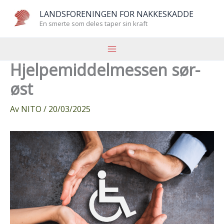
Hopp
LANDSFORENINGEN FOR NAKKESKADDE
rett
En smerte som deles taper sin kraft
til
innholdet
Hjelpemiddelmessen sør-
øst
Av
NITO
/
20/03/2025