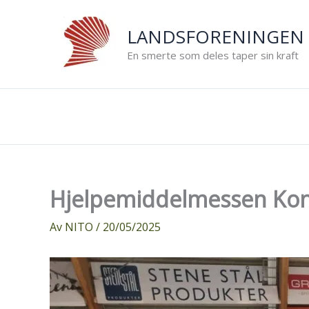
Hopp
rett
LANDSFORENINGEN 
til
En smerte som deles taper sin kraft
innholdet
Hjelpemiddelmessen Kong
Av
NITO
/
20/05/2025