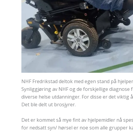
NHF Fredrikstad deltok med egen stand på hjelpe
Synliggjøring av NHF og de forskjellige diagnos
diverse helse utdanninger. For disse er det vikti
Det ble delt ut brosjyrer.
Det er kommet så mye fint av hjelpemidler nå spesi
for nedsatt syn/ hørsel er noe som alle grupper ka