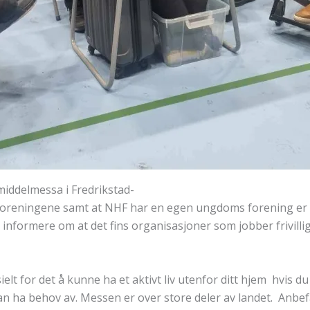
middelmessa i Fredrikstad-
e foreningene samt at NHF har en egen ungdoms forening er
g å informere om at det fins organisasjoner som jobber friv
elt for det å kunne ha et aktivt liv utenfor ditt hjem hvis 
n ha behov av. Messen er over store deler av landet. Anbefa