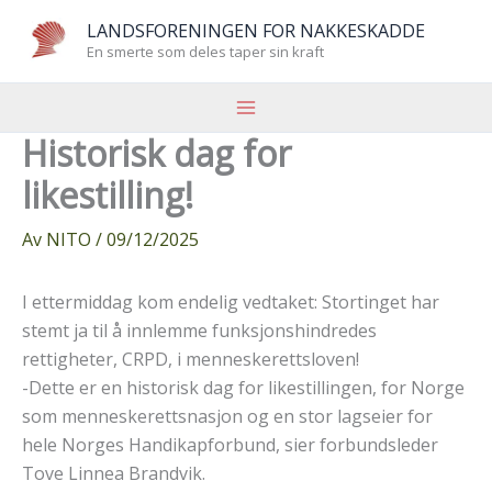
Hopp
LANDSFORENINGEN FOR NAKKESKADDE
rett
En smerte som deles taper sin kraft
til
innholdet
Historisk dag for
likestilling!
Av
NITO
/
09/12/2025
I ettermiddag kom endelig vedtaket: Stortinget har
stemt ja til å innlemme funksjonshindredes
rettigheter, CRPD, i menneskerettsloven!
-Dette er en historisk dag for likestillingen, for Norge
som menneskerettsnasjon og en stor lagseier for
hele Norges Handikapforbund, sier forbundsleder
Tove Linnea Brandvik.