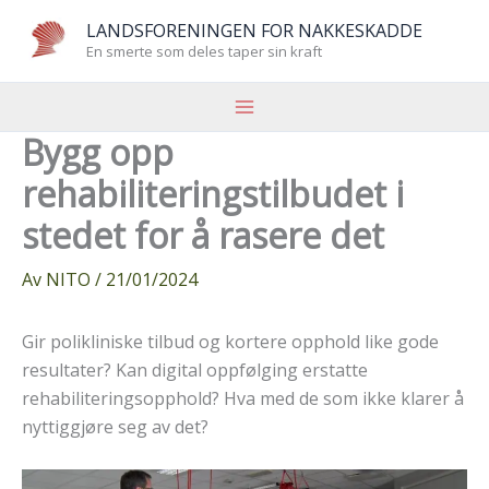
Hopp
LANDSFORENINGEN FOR NAKKESKADDE
rett
En smerte som deles taper sin kraft
til
innholdet
Bygg opp
rehabiliteringstilbudet i
stedet for å rasere det
Av
NITO
/
21/01/2024
Gir polikliniske tilbud og kortere opphold like gode
resultater? Kan digital oppfølging erstatte
rehabiliteringsopphold? Hva med de som ikke klarer å
nyttiggjøre seg av det?